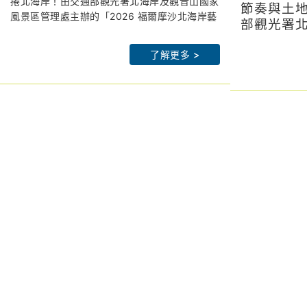
解鎖拉丁派對、聲光交織最潮山
捲北海岸！由交通部觀光署北海岸及觀音山國家
入館
節奏與土
風景區管理處主辦的「2026 福爾摩沙北海岸藝
海策展
部觀光署
術季」,以「潮歌—光火共舞」為題,將於 7 月
北觀處官網：
htps://www.northguan-
管理處（
北觀處官網
18 日晚間 7 點在朱銘美術館太極廣場盛大 開
nsa.gov.tw
「2026
了解更多 >
nsa.gov.tw
幕。
皇冠海岸觀光圈：
https://theme.northguan-
年以「潮
皇冠海岸觀
為了回饋藝術愛好者,主辦單位大方祭出期間限
nsa.gov.tw/crowncoast/
nsa.gov.tw/c
7月18日
定超強福利：7 月 18 日(六)及 7 月 25 日(六)
北觀粉絲團-幸福北海岸：
北觀粉
太極廣場
兩天傍晚 5 點 30 分起,朱銘美術館開放全館免
https://www.facebook.com/northguan/
https://www.
辦公室李
費入場！邀請全台民眾在全台最大的「戶外美術
2026 福爾摩沙北海岸藝術季網站：
2026福爾
辦公室許
館」迎著海風,一同參與光火共舞的夏夜派對。
https://www.northcoastartsfestival.com
https://www.
副署長圳
保持署臺
全台最大戶外美術館變身 Salsa 舞池!星空下的
政府觀光
拉丁狂歡
在地機關
打破傳統藝術展覽的靜態框架,日本海歸舞蹈名
貴賓蒞臨
師郭韋志特別規劃「火馬躍動—拉丁舞」體驗課
程,專精於熱情奔放的 Salsa(騷莎)及社交拉丁舞
的他,將帶領從零基礎到進階的舞者在星空下舞
動。7 月 18 日與 25 日夜間,朱銘美術館將變身
開幕之夜
超級舞池,邀民眾伴隨現場樂團編制,燃燒盛夏熱
7月18日
情！
化身火光
副署長王