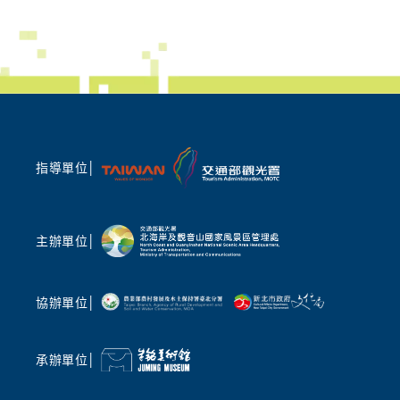
世界唯一「蹦火仔」奇景、百年魚路古道深度走
極攜手地
讀
術文化與
歷史在北海岸不再只是平面文字!本次藝術季邀
光內涵，
請在地文史老師帶路,帶領民眾漫步於百年魚路
在地」，
古道與文化廟宇,沉浸在巷弄的靜謐美好。更將
入體驗地
帶領民眾深度探查全台、也是世界唯一的「蹦火
入第四屆
仔」青鱗魚捕魚文化,用輕鬆、簡單卻深厚地展
持續強化
現地方魅力,共享前人與自然共生的智慧。
術家與旅
指導單位│
土地之美
聲光科技交織 AI 時代的聲音敘事
礴鼓樂撼
除了動態活動,本次策展陣容強大。由 2026 臺
專業拉丁舞
灣燈會主燈「光沐- 世界的阿里山」前導操刀總
主辦單位│
團」，帶
監姚仲涵老師,將於朱銘美術館及萬里山海芳園
演，以多
進行現地影音創作。他將帶領現場民眾,沉浸在
民眾在夏
聲光與山巒共織的奇幻境相中,在自然與科技的
協辦單位│
舞，表演後
共鳴中激發久違的感動,詳細場次資訊敬請鎖定
的藝術對
「2026 福爾摩沙北海岸藝術季」官網、北觀處
臉書「幸福北海岸-北觀粉絲團」最新消息。此
承辦單位│
國際金獎
外,藝術家梁海莎策劃的「山中藍曬」體驗工作
北觀處表
坊,以及由朱銘美術館團隊走入在地小學所執行