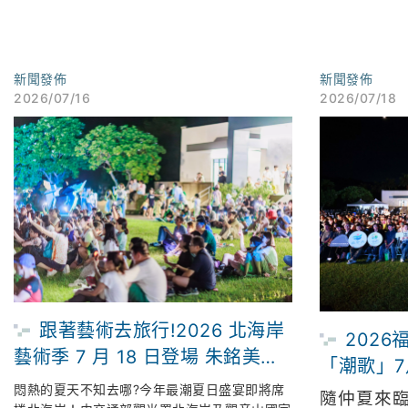
新聞發佈
新聞發佈
2026/07/16
2026/07/18
跟著藝術去旅行!2026 北海岸
202
藝術季 7 月 18 日登場 朱銘美術
「潮歌」7
館連兩週限時「免費入場」 倒數
京設計金
悶熱的夏天不知去哪?今年最潮夏日盛宴即將席
隨仲夏來