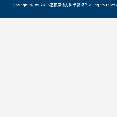
的「光顯:日光藍曬紀錄」入校活動計畫,分別帶
今年5月
Copyright © by 2026福爾摩沙北海岸藝術季 All rights reserve
領民眾及小學生透過藍曬手作,重新感受生命與
（Tokyo 
自然的脈絡,入校作品也將化身造型燈箱在展區
計金獎，
與校園內共展。
命能量。
命共振的
職人市集與毛線巨作 7/25 老梅社區溫暖開市
徵土地的
7 月 25 日(六)早上 10 點至下午 4 點,老梅社區
從海岸線
也將同步舉辦「創藝市集」,號召地方青年與職
辨識度的
人擺攤展演,值得一提的是多位毛線手作人在
計深度的
「老梅站」公車亭打造了共創作品—「微光停
靠-加溫的等待」,透過溫潤的手感編織,邀請民眾
在地共創
同來回味母親雙掌帶來的暖心記憶。北觀處表
多組藝術
示,今年藝術季展期將持續至 9 月 27 日(日)
屆「在地
止。除了上述精彩活動,期間限定還有集章送好
題核心，
禮、社群拍照打卡抽獎、拓印體驗工作坊和一日
《水體_25
藝術深度之旅等豐富周邊活動。名額有限,邀請
隊的《天
全台民眾持續關注藝術季及北觀處官網,跟隨
技進行互
「潮歌」腳步,創造專屬自己的「光火共舞」。
火純青》、
等待》與
【活動資訊】
磚、編織
• 開幕式時間：2026 年 7 月 18 日(六)19:00