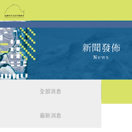
跳
到
主
要
內
容
新聞發佈
News
全部消息
最新消息