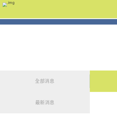
跳
到
主
要
內
容
新聞發佈
News
全部消息
最新消息