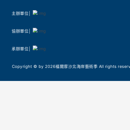
土地之美
聲光科技交織 AI 時代的聲音敘事
礴鼓樂撼
主辦單位│
除了動態活動,本次策展陣容強大。由 2026 臺
專業拉丁舞
灣燈會主燈「光沐- 世界的阿里山」前導操刀總
團」，帶
監姚仲涵老師,將於朱銘美術館及萬里山海芳園
演，以多
協辦單位│
進行現地影音創作。他將帶領現場民眾,沉浸在
民眾在夏
聲光與山巒共織的奇幻境相中,在自然與科技的
舞，表演後
共鳴中激發久違的感動,詳細場次資訊敬請鎖定
承辦單位│
的藝術對
「2026 福爾摩沙北海岸藝術季」官網、北觀處
臉書「幸福北海岸-北觀粉絲團」最新消息。此
國際金獎
Copyright © by 2026福爾摩沙北海岸藝術季 All rights reserve
外,藝術家梁海莎策劃的「山中藍曬」體驗工作
北觀處表
坊,以及由朱銘美術館團隊走入在地小學所執行
今年5月
的「光顯:日光藍曬紀錄」入校活動計畫,分別帶
（Tokyo 
領民眾及小學生透過藍曬手作,重新感受生命與
計金獎，
自然的脈絡,入校作品也將化身造型燈箱在展區
命能量。
與校園內共展。
命共振的
徵土地的
職人市集與毛線巨作 7/25 老梅社區溫暖開市
從海岸線
7 月 25 日(六)早上 10 點至下午 4 點,老梅社區
辨識度的
也將同步舉辦「創藝市集」,號召地方青年與職