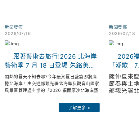
新聞發佈
新聞發佈
2026/07/16
2026/07/18
跟著藝術去旅行!2026 北海岸
202
藝術季 7 月 18 日登場 朱銘美術
「潮歌」7
館連兩週限時「免費入場」 倒數
京設計金
隨仲夏來
悶熱的夏天不知去哪?今年最潮夏日盛宴即將席
解鎖拉丁派對、聲光交織最潮山
入館
節奏與土
捲北海岸！由交通部觀光署北海岸及觀音山國家
風景區管理處主辦的「2026 福爾摩沙北海岸藝
部觀光署
海策展
術季」,以「潮歌—光火共舞」為題,將於 7 月
北觀處官網：
htps://www.northguan-
管理處（
北觀處官網
18 日晚間 7 點在朱銘美術館太極廣場盛大 開
nsa.gov.tw
「2026
nsa.gov.tw
了解更多 >
幕。
皇冠海岸觀光圈：
https://theme.northguan-
年以「潮
皇冠海岸觀
為了回饋藝術愛好者,主辦單位大方祭出期間限
nsa.gov.tw/crowncoast/
nsa.gov.tw/c
7月18日
定超強福利：7 月 18 日(六)及 7 月 25 日(六)
北觀粉絲團-幸福北海岸：
北觀粉
太極廣場
兩天傍晚 5 點 30 分起,朱銘美術館開放全館免
https://www.facebook.com/northguan/
https://www.
辦公室李
費入場！邀請全台民眾在全台最大的「戶外美術
2026 福爾摩沙北海岸藝術季網站：
2026福爾