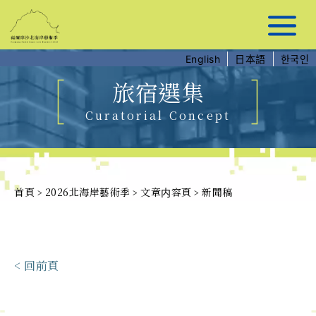
跳
到
主
要
English
日本語
한국인
內
容
旅宿選集
Curatorial Concept
首頁
2026北海岸藝術季
文章内容頁
新聞稿
>
>
>
< 回前頁