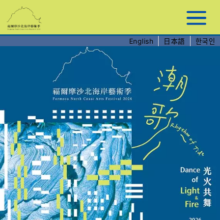
跳
到
主
要
English
日本語
한국인
內
容