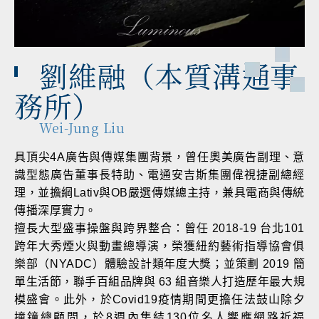
劉維融（本質溝通事
務所）
Wei-Jung Liu
具頂尖4A廣告與傳媒集團背景，曾任奧美廣告副理、意
識型態廣告董事長特助、電通安吉斯集團偉視捷副總經
理，並擔綱Lativ與OB嚴選傳媒總主持，兼具電商與傳統
傳播深厚實力。
擅長大型盛事操盤與跨界整合：曾任 2018-19 台北101
跨年大秀煙火與動畫總導演，榮獲紐約藝術指導協會俱
樂部（NYADC）體驗設計類年度大獎；並策劃 2019 簡
單生活節，聯手百組品牌與 63 組音樂人打造歷年最大規
模盛會。此外，於Covid19疫情期間更擔任法鼓山除夕
撞鐘總顧問，於8週內集結130位名人響應網路祈福