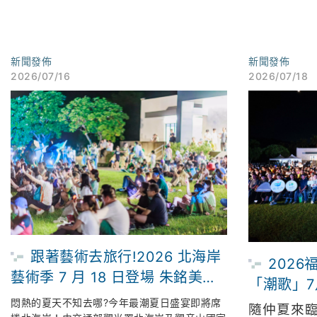
新聞發佈
新聞發佈
2026/07/16
2026/07/18
跟著藝術去旅行!2026 北海岸
202
藝術季 7 月 18 日登場 朱銘美術
「潮歌」7
館連兩週限時「免費入場」 倒數
京設計金
悶熱的夏天不知去哪?今年最潮夏日盛宴即將席
隨仲夏來