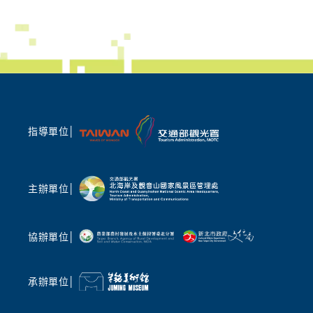
世界唯一「蹦火仔」奇景、百年魚路古道深度走
極攜手地
讀
術文化與
歷史在北海岸不再只是平面文字!本次藝術季邀
光內涵，
請在地文史老師帶路,帶領民眾漫步於百年魚路
在地」，
古道與文化廟宇,沉浸在巷弄的靜謐美好。更將
入體驗地
帶領民眾深度探查全台、也是世界唯一的「蹦火
入第四屆
仔」青鱗魚捕魚文化,用輕鬆、簡單卻深厚地展
持續強化
現地方魅力,共享前人與自然共生的智慧。
術家與旅
指導單位│
土地之美
聲光科技交織 AI 時代的聲音敘事
礴鼓樂撼
除了動態活動,本次策展陣容強大。由 2026 臺
專業拉丁舞
灣燈會主燈「光沐- 世界的阿里山」前導操刀總
主辦單位│
團」，帶
監姚仲涵老師,將於朱銘美術館及萬里山海芳園
演，以多
進行現地影音創作。他將帶領現場民眾,沉浸在
民眾在夏
聲光與山巒共織的奇幻境相中,在自然與科技的
協辦單位│
舞，表演後
共鳴中激發久違的感動,詳細場次資訊敬請鎖定
的藝術對
「2026 福爾摩沙北海岸藝術季」官網、北觀處
臉書「幸福北海岸-北觀粉絲團」最新消息。此
承辦單位│
國際金獎
外,藝術家梁海莎策劃的「山中藍曬」體驗工作
北觀處表
坊,以及由朱銘美術館團隊走入在地小學所執行