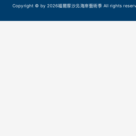
的「光顯:日光藍曬紀錄」入校活動計畫,分別帶
今年5月
Copyright © by 2026福爾摩沙北海岸藝術季 All rights reserve
領民眾及小學生透過藍曬手作,重新感受生命與
（Tokyo 
自然的脈絡,入校作品也將化身造型燈箱在展區
計金獎，
與校園內共展。
命能量。
命共振的
職人市集與毛線巨作 7/25 老梅社區溫暖開市
徵土地的
7 月 25 日(六)早上 10 點至下午 4 點,老梅社區
從海岸線
也將同步舉辦「創藝市集」,號召地方青年與職
辨識度的
人擺攤展演,值得一提的是多位毛線手作人在
計深度的
「老梅站」公車亭打造了共創作品—「微光停
靠-加溫的等待」,透過溫潤的手感編織,邀請民眾
在地共創
同來回味母親雙掌帶來的暖心記憶。北觀處表
多組藝術
示,今年藝術季展期將持續至 9 月 27 日(日)
屆「在地
止。除了上述精彩活動,期間限定還有集章送好
題核心，
禮、社群拍照打卡抽獎、拓印體驗工作坊和一日
《水體_25
藝術深度之旅等豐富周邊活動。名額有限,邀請
隊的《天
全台民眾持續關注藝術季及北觀處官網,跟隨
技進行互
「潮歌」腳步,創造專屬自己的「光火共舞」。
火純青》、
等待》與
【活動資訊】
磚、編織
• 開幕式時間：2026 年 7 月 18 日(六)19:00