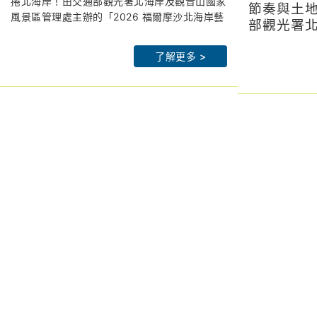
解鎖拉丁派對、聲光交織最潮山
捲北海岸！由交通部觀光署北海岸及觀音山國家
入館
節奏與土
風景區管理處主辦的「2026 福爾摩沙北海岸藝
海策展
部觀光署
術季」,以「潮歌—光火共舞」為題,將於 7 月
北觀處官網：
htps://www.northguan-
管理處（
北觀處官網
18 日晚間 7 點在朱銘美術館太極廣場盛大 開
nsa.gov.tw
「2026
了解更多 >
nsa.gov.tw
幕。
皇冠海岸觀光圈：
https://theme.northguan-
年以「潮
皇冠海岸觀
為了回饋藝術愛好者,主辦單位大方祭出期間限
nsa.gov.tw/crowncoast/
nsa.gov.tw/c
7月18日
定超強福利：7 月 18 日(六)及 7 月 25 日(六)
北觀粉絲團-幸福北海岸：
北觀粉
太極廣場
兩天傍晚 5 點 30 分起,朱銘美術館開放全館免
https://www.facebook.com/northguan/
https://www.
辦公室李
費入場！邀請全台民眾在全台最大的「戶外美術
2026 福爾摩沙北海岸藝術季網站：
2026福爾
辦公室許
館」迎著海風,一同參與光火共舞的夏夜派對。
https://www.northcoastartsfestival.com
https://www.
副署長圳
保持署臺
全台最大戶外美術館變身 Salsa 舞池!星空下的
政府觀光
拉丁狂歡
在地機關
打破傳統藝術展覽的靜態框架,日本海歸舞蹈名
貴賓蒞臨
師郭韋志特別規劃「火馬躍動—拉丁舞」體驗課
程,專精於熱情奔放的 Salsa(騷莎)及社交拉丁舞
的他,將帶領從零基礎到進階的舞者在星空下舞
動。7 月 18 日與 25 日夜間,朱銘美術館將變身
開幕之夜
超級舞池,邀民眾伴隨現場樂團編制,燃燒盛夏熱
7月18日
情！
化身火光
副署長王