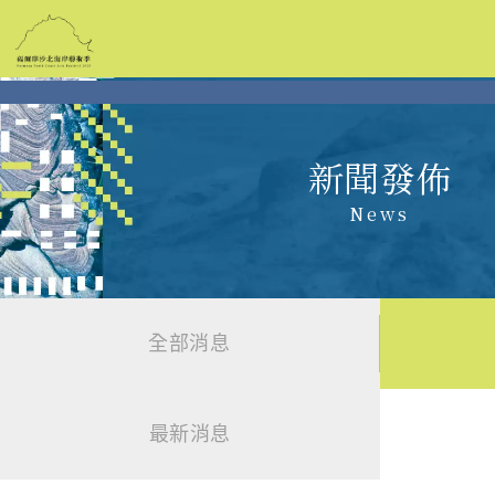
跳
到
主
要
內
容
新聞發佈
News
全部消息
最新消息