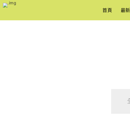
跳
到
首頁
最
主
要
內
容