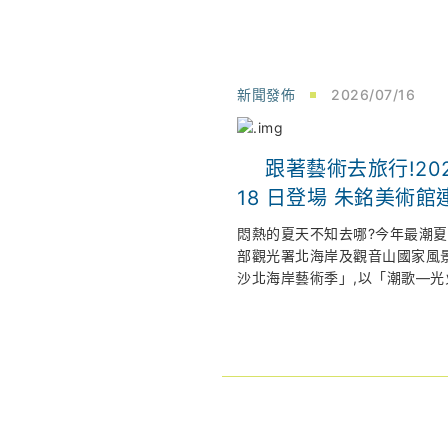
新聞發佈
2026/07/16
跟著藝術去旅行!202
18 日登場 朱銘美術館連兩週限時「免費入
場」 倒數解鎖拉丁派
悶熱的夏天不知去哪?今年最潮
展
部觀光署北海岸及觀音山國家風景
沙北海岸藝術季」,以「潮歌—光火共
間 7 點在朱銘美術館太極廣場盛
北觀處官網：
htps://www.north
為了回饋藝術愛好者,主辦單位大
皇冠海岸觀光圈：
https://them
18 日(六)及 7 月 25 日(六)
nsa.gov.tw/crowncoast/
放全館免費入場！邀請全台民眾
北觀粉絲團-幸福北海岸：
著海風,一同參與光火共舞的夏夜
https://www.facebook.com/no
2026 福爾摩沙北海岸藝術季網
全台最大戶外美術館變身 Salsa
https://www.northcoastartsfe