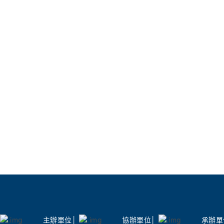
日本海歸舞蹈名師郭韋志特別規劃
關、學校及多位協力藝
於熱情奔放的 Salsa(騷莎)及
襄盛舉。
到進階的舞者在星空下舞動。7
美術館將變身超級舞池,邀民眾伴隨現
開幕之夜，磅礴鼓樂與
7月18日（六）晚間7
魚路古道深度走讀
舞的場域，交通部觀光
!本次藝術季邀請在地文史老師帶
通部觀光署積極攜手地
與文化廟宇,沉浸在巷弄的靜謐美
藝術文化與地方產業創
、也是世界唯一的「蹦火仔」青
永續觀光的核心在於「
厚地展現地方魅力,共享前人與自
內旅客，更能深入體驗
已邁入第四屆的北海岸
化跨界合作，吸引更多
讓世界看見台灣的土地
由 2026 臺灣燈會主燈「光沐-
坊」磅礴鼓樂撼動山海
仲涵老師,將於朱銘美術館及萬里
拉丁舞團及新興弦樂團
將帶領現場民眾,沉浸在聲光與山
技的共鳴中激發久違的感動,詳細
老少皆宜的曲目表演，
爾摩沙北海岸藝術季」官網、北觀處
與現場民眾在夏夜涼風
最新消息。此外,藝術家梁海莎策
表演後安可聲不斷,表現
主辦單位│
協辦單位│
承辦單
以及由朱銘美術館團隊走入在地小