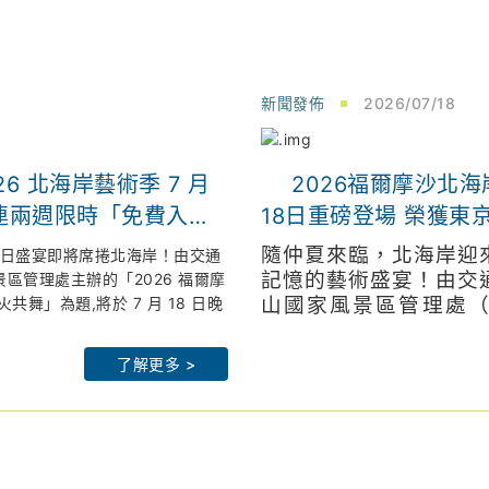
新聞發佈
2026/07/18
6 北海岸藝術季 7 月
2026福爾摩沙北海
18日重磅登場 榮獲東
對、聲光交織最潮山海策
末夜間免費入館
隨仲夏來臨，北海岸迎
夏日盛宴即將席捲北海岸！由交通
記憶的藝術盛宴！由交
區管理處主辦的「2026 福爾摩
舞」為題,將於 7 月 18 日晚
山國家風景區管理處
大 開幕。
guan-nsa.gov.tw
「2026福爾摩沙北海
北觀處官網：
https://www.no
方祭出期間限定超強福利：7 月
e.northguan-
—光火共舞」為主題，於
皇冠海岸觀光圈
了解更多 >
兩天傍晚 5 點 30 分起,朱銘美術館開
在朱銘美術館太極廣場
nsa.gov.tw/crowncoast/
在全台最大的「戶外美術館」迎
北觀粉絲團
翔辦公室李主任清、新
派對。
rthguan/
https://www.facebook.com/
主任家寧、交通部觀光
站：
2026福爾摩沙北海岸藝術季
農村發展及水土保持署
 舞池!星空下的拉丁狂歡
stival.com
https://www.northcoastartsf
北市政府觀光旅遊局莊