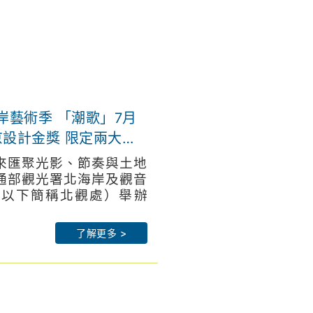
岸藝術季 「潮歌」7月
京設計金獎 限定兩大週
來匯聚光影、節奏與土地
通部觀光署北海岸及觀音
（以下簡稱北觀處）舉辦
岸藝術季」，今年以「潮歌
rthguan-nsa.gov.tw
7月18日（六）晚間7點
：
https://theme.northguan-
了解更多 >
盛大揭幕，立法委員廖先
-幸福北海岸：
北市議員白珮如辦公室許
northguan/
署王副署長圳宏、農業部
網站：
臺北分署朱秘書世文、新
estival.com
副局長榮哲等及各在地機