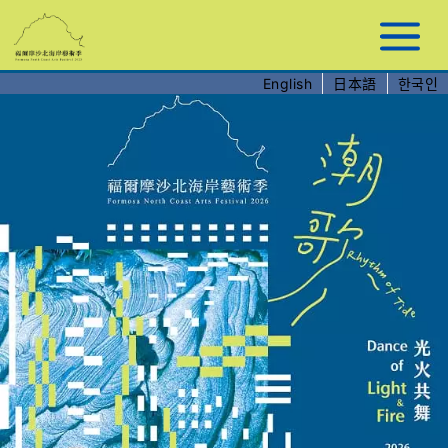
跳
到
主
要
English
日本語
한국인
內
容