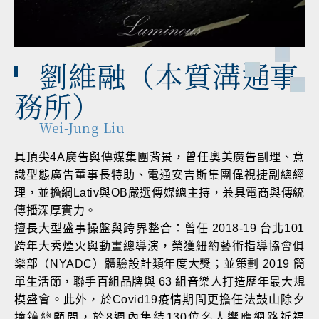
劉維融（本質溝通事
務所）
Wei-Jung Liu
具頂尖4A廣告與傳媒集團背景，曾任奧美廣告副理、意
識型態廣告董事長特助、電通安吉斯集團偉視捷副總經
理，並擔綱Lativ與OB嚴選傳媒總主持，兼具電商與傳統
傳播深厚實力。
擅長大型盛事操盤與跨界整合：曾任 2018-19 台北101
跨年大秀煙火與動畫總導演，榮獲紐約藝術指導協會俱
樂部（NYADC）體驗設計類年度大獎；並策劃 2019 簡
單生活節，聯手百組品牌與 63 組音樂人打造歷年最大規
模盛會。此外，於Covid19疫情期間更擔任法鼓山除夕
撞鐘總顧問，於8週內集結130位名人響應網路祈福