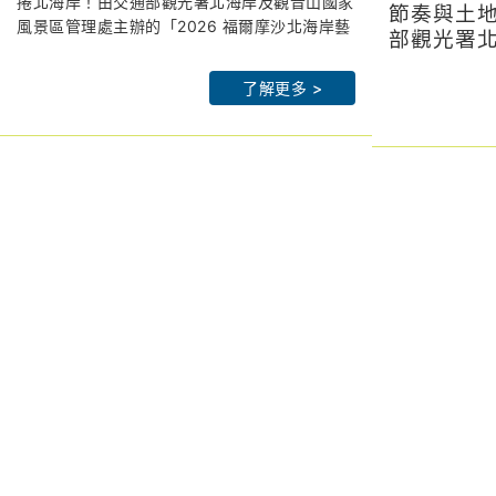
解鎖拉丁派對、聲光交織最潮山
捲北海岸！由交通部觀光署北海岸及觀音山國家
入館
節奏與土
風景區管理處主辦的「2026 福爾摩沙北海岸藝
海策展
部觀光署
術季」,以「潮歌—光火共舞」為題,將於 7 月
北觀處官網：
htps://www.northguan-
管理處（
北觀處官網
18 日晚間 7 點在朱銘美術館太極廣場盛大 開
nsa.gov.tw
「2026
了解更多 >
nsa.gov.tw
幕。
皇冠海岸觀光圈：
https://theme.northguan-
年以「潮
皇冠海岸觀
為了回饋藝術愛好者,主辦單位大方祭出期間限
nsa.gov.tw/crowncoast/
nsa.gov.tw/c
7月18日
定超強福利：7 月 18 日(六)及 7 月 25 日(六)
北觀粉絲團-幸福北海岸：
北觀粉
太極廣場
兩天傍晚 5 點 30 分起,朱銘美術館開放全館免
https://www.facebook.com/northguan/
https://www.
辦公室李
費入場！邀請全台民眾在全台最大的「戶外美術
2026 福爾摩沙北海岸藝術季網站：
2026福爾
辦公室許
館」迎著海風,一同參與光火共舞的夏夜派對。
https://www.northcoastartsfestival.com
https://www.
副署長圳
保持署臺
全台最大戶外美術館變身 Salsa 舞池!星空下的
政府觀光
拉丁狂歡
在地機關
打破傳統藝術展覽的靜態框架,日本海歸舞蹈名
貴賓蒞臨
師郭韋志特別規劃「火馬躍動—拉丁舞」體驗課
程,專精於熱情奔放的 Salsa(騷莎)及社交拉丁舞
的他,將帶領從零基礎到進階的舞者在星空下舞
動。7 月 18 日與 25 日夜間,朱銘美術館將變身
開幕之夜
超級舞池,邀民眾伴隨現場樂團編制,燃燒盛夏熱
7月18日
情！
化身火光
副署長王