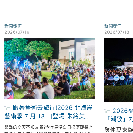
新聞發佈
新聞發佈
2026/07/16
2026/07/18
跟著藝術去旅行!2026 北海岸
202
藝術季 7 月 18 日登場 朱銘美術
「潮歌」7
館連兩週限時「免費入場」 倒數
京設計金
悶熱的夏天不知去哪?今年最潮夏日盛宴即將席
隨仲夏來