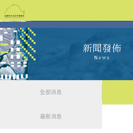
跳
到
主
要
內
容
新聞發佈
News
全部消息
最新消息