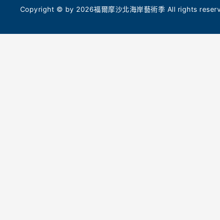
的「光顯:日光藍曬紀錄」入校活動計畫,分別帶
今年5月
Copyright © by 2026福爾摩沙北海岸藝術季 All rights reserve
領民眾及小學生透過藍曬手作,重新感受生命與
（Tokyo 
自然的脈絡,入校作品也將化身造型燈箱在展區
計金獎，
與校園內共展。
命能量。
命共振的
職人市集與毛線巨作 7/25 老梅社區溫暖開市
徵土地的
7 月 25 日(六)早上 10 點至下午 4 點,老梅社區
從海岸線
也將同步舉辦「創藝市集」,號召地方青年與職
辨識度的
人擺攤展演,值得一提的是多位毛線手作人在
計深度的
「老梅站」公車亭打造了共創作品—「微光停
靠-加溫的等待」,透過溫潤的手感編織,邀請民眾
在地共創
同來回味母親雙掌帶來的暖心記憶。北觀處表
多組藝術
示,今年藝術季展期將持續至 9 月 27 日(日)
屆「在地
止。除了上述精彩活動,期間限定還有集章送好
題核心，
禮、社群拍照打卡抽獎、拓印體驗工作坊和一日
《水體_25
藝術深度之旅等豐富周邊活動。名額有限,邀請
隊的《天
全台民眾持續關注藝術季及北觀處官網,跟隨
技進行互
「潮歌」腳步,創造專屬自己的「光火共舞」。
火純青》、
等待》與
【活動資訊】
磚、編織
• 開幕式時間：2026 年 7 月 18 日(六)19:00