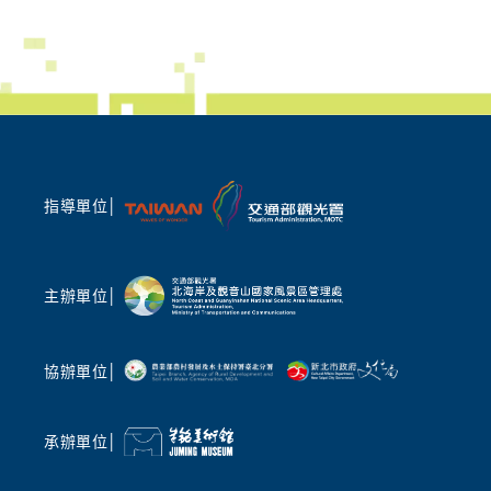
世界唯一「蹦火仔」奇景、百年魚路古道深度走
極攜手地
讀
術文化與
歷史在北海岸不再只是平面文字!本次藝術季邀
光內涵，
請在地文史老師帶路,帶領民眾漫步於百年魚路
在地」，
古道與文化廟宇,沉浸在巷弄的靜謐美好。更將
入體驗地
帶領民眾深度探查全台、也是世界唯一的「蹦火
入第四屆
仔」青鱗魚捕魚文化,用輕鬆、簡單卻深厚地展
持續強化
現地方魅力,共享前人與自然共生的智慧。
術家與旅
指導單位│
土地之美
聲光科技交織 AI 時代的聲音敘事
礴鼓樂撼
除了動態活動,本次策展陣容強大。由 2026 臺
專業拉丁舞
灣燈會主燈「光沐- 世界的阿里山」前導操刀總
主辦單位│
團」，帶
監姚仲涵老師,將於朱銘美術館及萬里山海芳園
演，以多
進行現地影音創作。他將帶領現場民眾,沉浸在
民眾在夏
聲光與山巒共織的奇幻境相中,在自然與科技的
協辦單位│
舞，表演後
共鳴中激發久違的感動,詳細場次資訊敬請鎖定
的藝術對
「2026 福爾摩沙北海岸藝術季」官網、北觀處
臉書「幸福北海岸-北觀粉絲團」最新消息。此
承辦單位│
國際金獎
外,藝術家梁海莎策劃的「山中藍曬」體驗工作
北觀處表
坊,以及由朱銘美術館團隊走入在地小學所執行