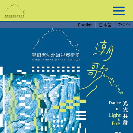
跳
到
主
要
English
日本語
한국인
內
容