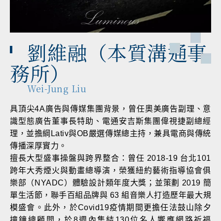
劉維融（本質溝通事
務所）
Wei-Jung Liu
具頂尖4A廣告與傳媒集團背景，曾任奧美廣告副理、意
識型態廣告董事長特助、電通安吉斯集團偉視捷副總經
理，並擔綱Lativ與OB嚴選傳媒總主持，兼具電商與傳統
傳播深厚實力。
擅長大型盛事操盤與跨界整合：曾任 2018-19 台北101
跨年大秀煙火與動畫總導演，榮獲紐約藝術指導協會俱
樂部（NYADC）體驗設計類年度大獎；並策劃 2019 簡
單生活節，聯手百組品牌與 63 組音樂人打造歷年最大規
模盛會。此外，於Covid19疫情期間更擔任法鼓山除夕
撞鐘總顧問，於8週內集結130位名人響應網路祈福