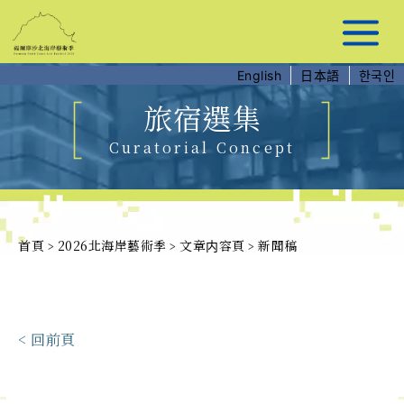
跳
到
主
要
English
日本語
한국인
內
容
旅宿選集
Curatorial Concept
首頁
2026北海岸藝術季
文章内容頁
新聞稿
>
>
>
< 回前頁