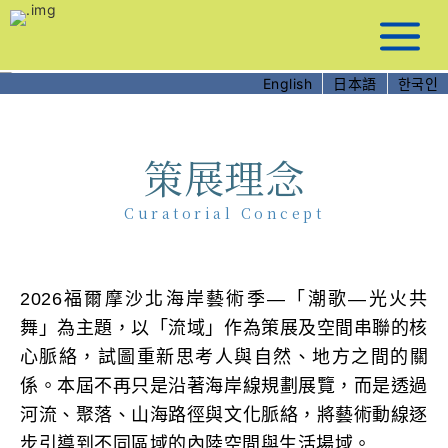
跳
到
主
要
English
日本語
한국인
內
容
策展理念
Curatorial Concept
2026福爾摩沙北海岸藝術季—「潮歌—光火共
舞」為主題，以「流域」作為策展及空間串聯的核
心脈絡，試圖重新思考人與自然、地方之間的關
係。本屆不再只是沿著海岸線規劃展覽，而是透過
河流、聚落、山海路徑與文化脈絡，將藝術動線逐
步引導到不同區域的內陸空間與生活場域。