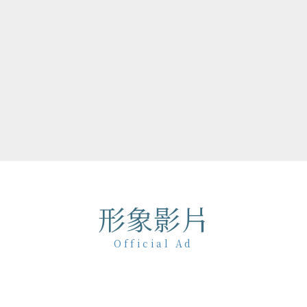
任 2018-19 台北101
，榮獲紐約藝術指導協會俱
年度大獎；並策劃 2019 簡
63 組音樂人打造歷年最大規
19疫情期間更擔任法鼓山除夕
130位名人響應網路祈福
力。
形象影片
Official Ad