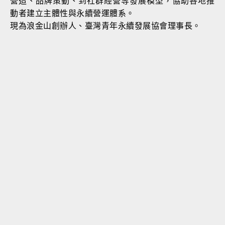
營造、品牌策動、到社群經營等發展模型，協助各地推
動者建立主體性與永續營運體系。
現為浪金山創辦人、臺灣青年永續發展協會理事長。
本質溝通事
背景，曾任奧美廣告副理、意
通安吉斯集團偉視捷副總經
選傳媒總主持，兼具電商與傳統