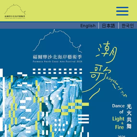
跳
到
主
要
English
日本語
한국인
內
容