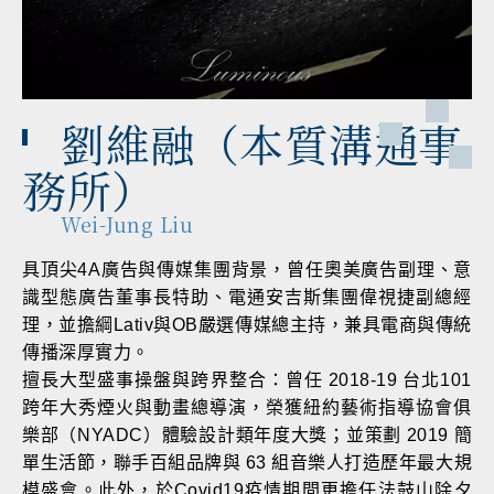
劉維融（本質溝通事
務所）
Wei-Jung Liu
具頂尖4A廣告與傳媒集團背景，曾任奧美廣告副理、意
識型態廣告董事長特助、電通安吉斯集團偉視捷副總經
理，並擔綱Lativ與OB嚴選傳媒總主持，兼具電商與傳統
傳播深厚實力。
擅長大型盛事操盤與跨界整合：曾任 2018-19 台北101
跨年大秀煙火與動畫總導演，榮獲紐約藝術指導協會俱
樂部（NYADC）體驗設計類年度大獎；並策劃 2019 簡
單生活節，聯手百組品牌與 63 組音樂人打造歷年最大規
模盛會。此外，於Covid19疫情期間更擔任法鼓山除夕