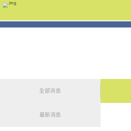
跳
到
主
要
內
容
新聞發佈
News
全部消息
最新消息