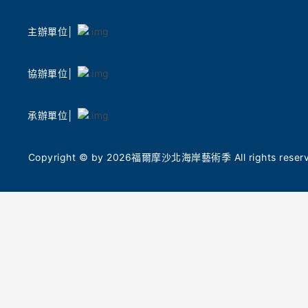
土地之美
聲光科技交織 AI 時代的聲音敘事
礴鼓樂撼
主辦單位│
除了動態活動,本次策展陣容強大。由 2026 臺
專業拉丁舞
灣燈會主燈「光沐- 世界的阿里山」前導操刀總
團」，帶
監姚仲涵老師,將於朱銘美術館及萬里山海芳園
演，以多
協辦單位│
進行現地影音創作。他將帶領現場民眾,沉浸在
民眾在夏
聲光與山巒共織的奇幻境相中,在自然與科技的
舞，表演後
共鳴中激發久違的感動,詳細場次資訊敬請鎖定
承辦單位│
的藝術對
「2026 福爾摩沙北海岸藝術季」官網、北觀處
臉書「幸福北海岸-北觀粉絲團」最新消息。此
國際金獎
Copyright © by 2026福爾摩沙北海岸藝術季 All rights reserve
外,藝術家梁海莎策劃的「山中藍曬」體驗工作
北觀處表
坊,以及由朱銘美術館團隊走入在地小學所執行
今年5月
的「光顯:日光藍曬紀錄」入校活動計畫,分別帶
（Tokyo 
領民眾及小學生透過藍曬手作,重新感受生命與
計金獎，
自然的脈絡,入校作品也將化身造型燈箱在展區
命能量。
與校園內共展。
命共振的
徵土地的
職人市集與毛線巨作 7/25 老梅社區溫暖開市
從海岸線
7 月 25 日(六)早上 10 點至下午 4 點,老梅社區
辨識度的
也將同步舉辦「創藝市集」,號召地方青年與職