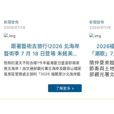
新聞發佈
新聞發佈
2026/07/16
2026/07/18
跟著藝術去旅行!2026 北海岸
202
藝術季 7 月 18 日登場 朱銘美術
「潮歌」7
館連兩週限時「免費入場」 倒數
京設計金
隨仲夏來
悶熱的夏天不知去哪?今年最潮夏日盛宴即將席
解鎖拉丁派對、聲光交織最潮山
入館
節奏與土
捲北海岸！由交通部觀光署北海岸及觀音山國家
風景區管理處主辦的「2026 福爾摩沙北海岸藝
部觀光署
海策展
術季」,以「潮歌—光火共舞」為題,將於 7 月
北觀處官網：
htps://www.northguan-
管理處（
北觀處官網
18 日晚間 7 點在朱銘美術館太極廣場盛大 開
nsa.gov.tw
「2026
nsa.gov.tw
了解更多 >
幕。
皇冠海岸觀光圈：
https://theme.northguan-
年以「潮
皇冠海岸觀
為了回饋藝術愛好者,主辦單位大方祭出期間限
nsa.gov.tw/crowncoast/
nsa.gov.tw/c
7月18日
定超強福利：7 月 18 日(六)及 7 月 25 日(六)
北觀粉絲團-幸福北海岸：
北觀粉
太極廣場
兩天傍晚 5 點 30 分起,朱銘美術館開放全館免
https://www.facebook.com/northguan/
https://www.
辦公室李
費入場！邀請全台民眾在全台最大的「戶外美術
2026 福爾摩沙北海岸藝術季網站：
2026福爾