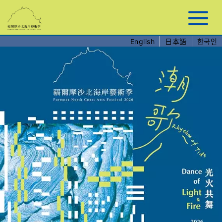
跳
到
主
要
English
日本語
한국인
內
容