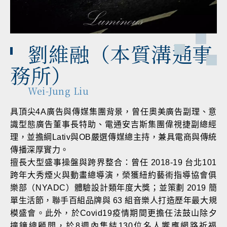
劉維融（本質溝通事
務所）
Wei-Jung Liu
具頂尖4A廣告與傳媒集團背景，曾任奧美廣告副理、意
識型態廣告董事長特助、電通安吉斯集團偉視捷副總經
理，並擔綱Lativ與OB嚴選傳媒總主持，兼具電商與傳統
傳播深厚實力。
擅長大型盛事操盤與跨界整合：曾任 2018-19 台北101
跨年大秀煙火與動畫總導演，榮獲紐約藝術指導協會俱
樂部（NYADC）體驗設計類年度大獎；並策劃 2019 簡
單生活節，聯手百組品牌與 63 組音樂人打造歷年最大規
模盛會。此外，於Covid19疫情期間更擔任法鼓山除夕
撞鐘總顧問，於8週內集結130位名人響應網路祈福