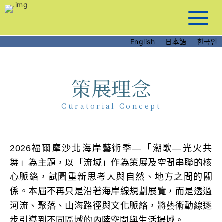
跳
到
主
要
English
日本語
한국인
內
容
策展理念
Curatorial Concept
2026福爾摩沙北海岸藝術季—「潮歌—光火共
舞」為主題，以「流域」作為策展及空間串聯的核
心脈絡，試圖重新思考人與自然、地方之間的關
係。本屆不再只是沿著海岸線規劃展覽，而是透過
河流、聚落、山海路徑與文化脈絡，將藝術動線逐
步引導到不同區域的內陸空間與生活場域。