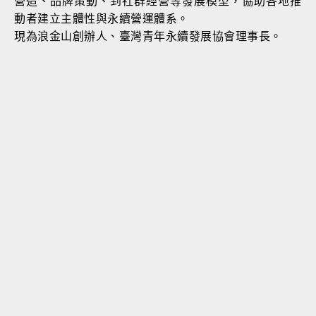
營造、品牌策動、到社群經營等發展模型，協助各地推
動者建立主體性與永續營運體系。
現為浪金山創辦人、臺灣青年永續發展協會理事長。
本質溝通事
背景，曾任奧美廣告副理、意
通安吉斯集團偉視捷副總經
選傳媒總主持，兼具電商與傳統